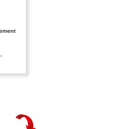
gement
.